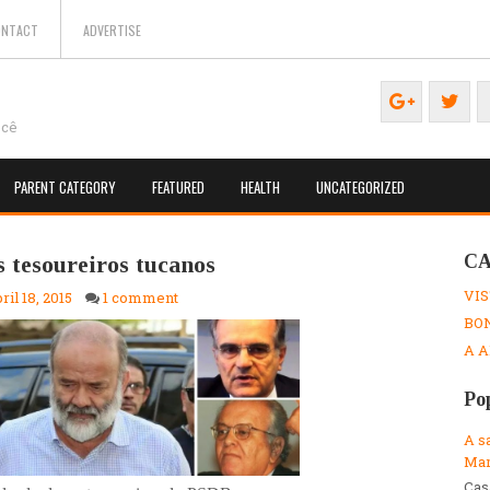
ONTACT
ADVERTISE
ocê
PARENT CATEGORY
FEATURED
HEALTH
UNCATEGORIZED
s tesoureiros tucanos
CA
VIS
ril 18, 2015
1 comment
BON
A A
Po
A s
Mar
Cas