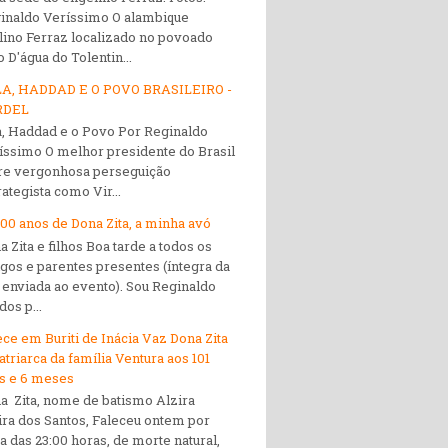
inaldo Veríssimo O alambique
lino Ferraz localizado no povoado
 D'água do Tolentin...
A, HADDAD E O POVO BRASILEIRO -
RDEL
a, Haddad e o Povo Por Reginaldo
íssimo O melhor presidente do Brasil
re vergonhosa perseguição
rategista como Vir...
100 anos de Dona Zita, a minha avó
a Zita e filhos Boa tarde a todos os
gos e parentes presentes (íntegra da
a enviada ao evento). Sou Reginaldo
os p...
ece em Buriti de Inácia Vaz Dona Zita
atriarca da família Ventura aos 101
s e 6 meses
a Zita, nome de batismo Alzira
ira dos Santos, Faleceu ontem por
ta das 23:00 horas, de morte natural,