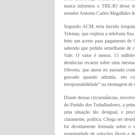
nunca informou o TRE-RJ desse inv
senador Antonio Carlos Magalhães fez
Segundo ACM, teria havido irregula
Telemar, que explora a telefonia fix
feito um acerto para pagamento de 9
sabendo que pedido semelhante de c
Vale. O valor é menor, 15 milhões
denúncias recaem sobre uma mesma p
Oliveira, que atuou no passado como
gravado quando admitiu, em con
irresponsabilidade” na montagem de c
Diante dessas circunstâncias, envolv
do Partido dos Trabalhadores, a princ
uma situação tão desigual, e proc
claramente, política. Chega ser dese
foi devidamente formada sobre o va
popularidade de soluções fáceis e