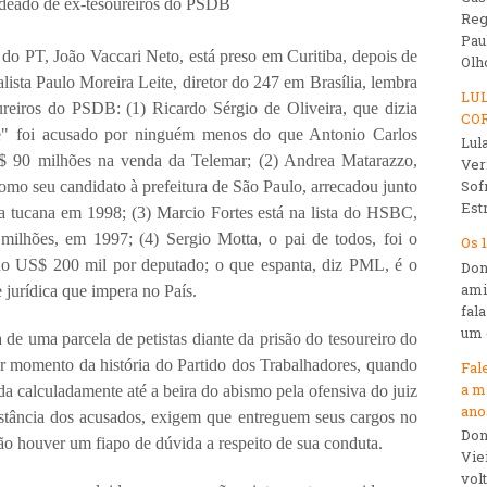
adeado de ex-tesoureiros do PSDB
Reg
Pau
o PT, João Vaccari Neto, está preso em Curitiba, depois de
Olho
alista Paulo Moreira Leite, diretor do 247 em Brasília, lembra
LUL
ureiros do PSDB: (1) Ricardo Sérgio de Oliveira, que dizia
CO
ade" foi acusado por ninguém menos do que Antonio Carlos
Lul
$ 90 milhões na venda da Telemar; (2) Andrea Matarazzo,
Ver
Sof
mo seu candidato à prefeitura de São Paulo, arrecadou junto
Est
 tucana em 1998; (3) Marcio Fortes está na lista do HSBC,
lhões, em 1997; (4) Sergio Motta, o pai de todos, foi o
Os 
ado US$ 200 mil por deputado; o que espanta, diz PML, é o
Don
ami
 jurídica que impera no País.
fal
um d
 de uma parcela de petistas diante da prisão do tesoureiro do
or momento da história do Partido dos Trabalhadores, quando
Fal
a m
da calculadamente até a beira do abismo pela ofensiva do juiz
ano
stância dos acusados, exigem que entreguem seus cargos no
Don
ão houver um fiapo de dúvida a respeito de sua conduta.
Vie
vol