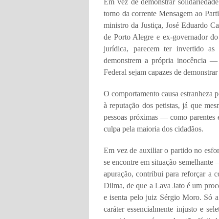
Em vez de demonstrar solidariedade
torno da corrente Mensagem ao Partid
ministro da Justiça, José Eduardo Ca
de Porto Alegre e ex-governador d
jurídica, parecem ter invertido a
demonstrem a própria inocência — 
Federal sejam capazes de demonstrar s
O comportamento causa estranheza po
à reputação dos petistas, já que me
pessoas próximas — como parentes e
culpa pela maioria dos cidadãos.
Em vez de auxiliar o partido no esf
se encontre em situação semelhante —
apuração, contribui para reforçar a
Dilma, de que a Lava Jato é um proce
e isenta pelo juiz Sérgio Moro. Só 
caráter essencialmente injusto e sel