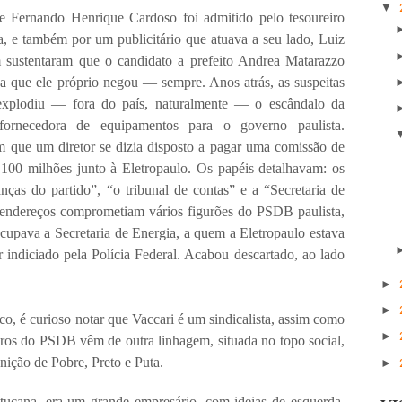
▼
 Fernando Henrique Cardoso foi admitido pelo tesoureiro
ra, e também por um publicitário que atuava a seu lado, Luiz
sustentaram que o candidato a prefeito Andrea Matarazzo
isa que ele próprio negou — sempre. Anos atrás, as suspeitas
xplodiu — fora do país, naturalmente — o escândalo da
l fornecedora de equipamentos para o governo paulista.
que um diretor se dizia disposto a pagar uma comissão de
100 milhões junto à Eletropaulo. Os papéis detalhavam: os
nças do partido”, “o tribunal de contas” e a “Secretaria de
endereços comprometiam vários figurões do PSDB paulista,
cupava a Secretaria de Energia, a quem a Eletropaulo estava
 indiciado pela Polícia Federal. Acabou descartado, ao lado
►
►
o, é curioso notar que Vaccari é um sindicalista, assim como
►
iros do PSDB vêm de outra linhagem, situada no topo social,
nição de Pobre, Preto e Puta.
►
tucana, era um grande empresário, com ideias de esquerda,