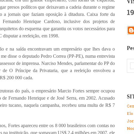
VI
ar presos políticos que deixavam a cadeia durante o regime
19
ro a jornais que faziam oposição à ditadura. Caixa forte da
 Fernando Henrique Cardoso, inclusive dos projetos de
 arquitetos do esquema que garantiu os votos necessários para
 disputar a reeleição, em 1998.
Pe
ção e na saída encontravam um empresário que lhes dava o
 me disse o deputado Pedro Correa (PP-PE), numa entrevista
ssessor de imprensa. Narciso Mendes, parlamentar do PP do
r de O Príncipe da Privataria, que a reeleição envolveu a
 R$ 200 000 cada.
trutoras do país, o empresário Marcio Fortes sempre ocupou
SI
ro de Fernando Henrique e de José Serra, em 2002. Acusado
nceiro tucano, naquela campanha, recebeu uma multa de R$ 7
Cen
Elo
Jor
s, Fortes apareceu entre os 8 000 brasileiros com contas no
No
as na instituição, que somavam US$ 2,4 milhões em 2007, ele