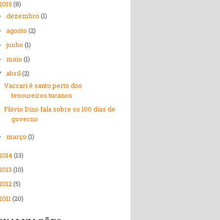
2015
(8)
dezembro
(1)
►
agosto
(2)
►
junho
(1)
►
maio
(1)
►
abril
(2)
▼
Vaccari é santo perto dos
tesoureiros tucanos
Flávio Dino fala sobre os 100 dias de
governo
março
(1)
►
2014
(13)
2013
(10)
2012
(5)
2011
(20)