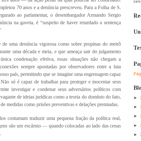
reve
mpletou 70 anos e a denúncia prescreveu. Para a Folha de S.
ssegurado ao parlamentar, o desembargador Armando Sergio
Re
ncia na gaveta, é “suspeito de haver retardado a sentença
”
Un
se de uma denúncia vigorosa como sobre propinas do metrô
Te
urante uma década e meia, e que ameaça sair do julgamento
ca condenação efetiva, essas situações não chegam a
Pa
conexões sempre apontadas por observadores entre a luta
Pági
m nosso país, permitindo que se imagine uma engrenagem capaz
ão só é capaz de trabalhar para proteger e inocentar seus
Bl
rmite investigar e condenar seus adversários políticos com
vagante de ideias jurídicas como a teoria do domínio do fato,
►
e medidas como prisões preventivas e delações premiadas.
►
►
s costumam traduzir uma pequena fração da política real,
►
agens são um escárnio — quando colocadas ao lado das cenas
.
►