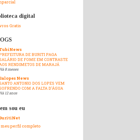
mparcial
lioteca digital
ivros Gratis
LOGS
TubiNews
PREFEITURA DE BURITI PAGA
SALÁRIO DE FOME EM CONTRASTE
AOS RENDIMETOS DE MARAJÁ
Há 8 meses
Salopes News
SANTO ANTONIO DOS LOPES VEM
SOFRENDO COM A FALTA D'ÁGUA
Há 12 anos
em sou eu
BuritiNet
 meu perfil completo