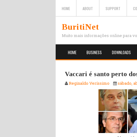
HOME
ABOUT
SUPPORT
C
BuritiNet
Muito mais informações online para v
HOME
BUSINESS
DOWNLOADS
Vaccari é santo perto do
Reginaldo Veríssimo
sábado, ab