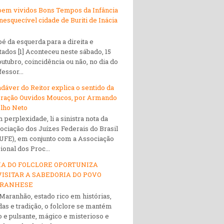
bem vividos Bons Tempos da Infância
inesquecível cidade de Buriti de Inácia
z
pé da esquerda para a direita e
tados [1] Aconteceu neste sábado, 15
outubro, coincidência ou não, no dia do
essor...
adáver do Reitor explica o sentido da
ração Ouvidos Moucos, por Armando
lho Neto
 perplexidade, li a sinistra nota da
ociação dos Juízes Federais do Brasil
UFE), em conjunto com a Associação
ional dos Proc...
IA DO FOLCLORE OPORTUNIZA
ISITAR A SABEDORIA DO POVO
RANHESE
Maranhão, estado rico em histórias,
das e tradição, o folclore se mantém
o e pulsante, mágico e misterioso e