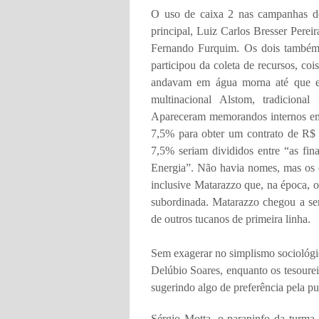
O uso de caixa 2 nas campanhas de
principal, Luiz Carlos Bresser Perei
Fernando Furquim. Os dois também 
participou da coleta de recursos, co
andavam em água morna até que e
multinacional Alstom, tradiciona
Apareceram memorandos internos em 
7,5% para obter um contrato de R$ 
7,5% seriam divididos entre “as fina
Energia”. Não havia nomes, mas os 
inclusive Matarazzo que, na época, o
subordinada. Matarazzo chegou a ser
de outros tucanos de primeira linha.
Sem exagerar no simplismo sociológic
Delúbio Soares, enquanto os tesoure
sugerindo algo de preferência pela pu
Sérgio Motta, o paraninfo da turma 