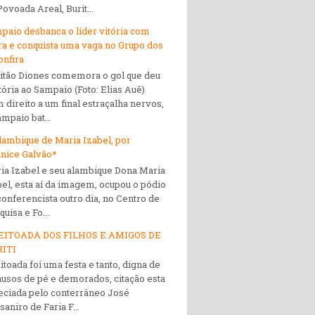
Povoada Areal, Burit...
paio desbanca o líder vitória com
ra e conquista uma vaga no Grupo dos
onfira
itão Diones comemora o gol que deu
itória ao Sampaio (Foto: Elias Auê)
 direito a um final estraçalha nervos,
ampaio bat...
lambique de Maria Izabel, por
nice Galvão*
ia Izabel e seu alambique Dona Maria
bel, esta aí da imagem, ocupou o pódio
conferencista outro dia, no Centro de
uisa e Fo...
EITOADA DOS FILHOS E AMIGOS DE
ITI
itoada foi uma festa e tanto, digna de
ausos de pé e demorados, citação esta
eciada pelo conterrâneo José
aniro de Faria F...