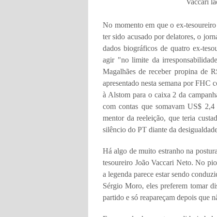
Vaccari l
No momento em que o ex-tesoureiro d
ter sido acusado por delatores, o jorn
dados biográficos de quatro ex-teso
agir "no limite da irresponsabilid
Magalhães de receber propina de R
apresentado nesta semana por FHC co
à Alstom para o caixa 2 da campanha
com contas que somavam US$ 2,4 mi
mentor da reeleição, que teria cust
silêncio do PT diante da desigualdade
Há algo de muito estranho na postura
tesoureiro João Vaccari Neto. No pi
a legenda parece estar sendo conduzi
Sérgio Moro, eles preferem tomar di
partido e só reapareçam depois que n