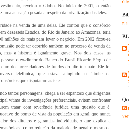
O I
estimento, revelou o Globo. No início de 2001, o então
 uma acusação pesada a respeito da privatização das teles.
Bib
E-l
ridade na venda de uma delas. Ele contou que o consórcio
a em dezesseis Estados, do Rio de Janeiro ao Amazonas, teria
B
0 milhões de reais para levar o negócio. Em 2002 ficou-se
omissão pode ter ocorrido também no processo de venda da
, mas a história é igualmente grave. Nos dois casos, as
essoa: o ex-diretor do Banco do Brasil Ricardo Sérgio de
 um dos arrecadadores de fundos do alto tucanato. Ele foi
versa telefônica, que estava atingindo o “limite da
onsórcios que disputaram as teles.
endo tantos personagens, chega a ser espantoso que dirigentes
Qu
ipal vítima de investigações preferenciais, evitem confrontar
urem tratar com reverência jurídica uma questão que é,
ducativo do ponto de vista da população em geral, que nunca
Ver
lor dos direitos e garantias individuais, o que explica a
 demagógicas, como redução da maioridade penal e mesmo a