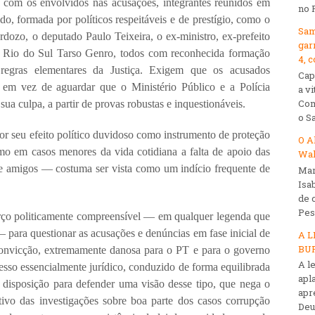
 com os envolvidos nas acusações, integrantes reunidos em
no 
o, formada por políticos respeitáveis e de prestígio, como o
Sam
rdozo, o deputado Paulo Teixeira, o ex-ministro, ex-prefeito
gar
o Rio do Sul Tarso Genro, todos com reconhecida formação
4, c
s regras elementares da Justiça. Exigem que os acusados
Cap
em vez de aguardar que o Ministério Público e a Polícia
a v
Com
ua culpa, a partir de provas robustas e inquestionáveis.
o S
r seu efeito político duvidoso como instrumento de proteção
O A
smo em casos menores da vida cotidiana a falta de apoio das
Wal
 amigos — costuma ser vista como um indício frequente de
Mar
Isa
de 
Pesq
orço politicamente compreensível — em qualquer legenda que
 para questionar as acusações e denúncias em fase inicial de
A L
BUR
 convicção, extremamente danosa para o PT e para o governo
A le
sso essencialmente jurídico, conduzido de forma equilibrada
apl
a disposição para defender uma visão desse tipo, que nega o
apr
etivo das investigações sobre boa parte dos casos corrupção
Deus