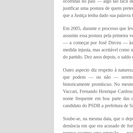
ocorridas no país — algo tão fácil 
justificar uma postura de quem preten
que a Justiça tenha dado sua palavra f
Em 2005, durante o processo que lev
assumiu essa postura pela primeira ve
— a começar por José Dirceu — às 
medida injusta, mas aceitável como u
do partido. Dez anos depois, o saldo de
Outro aspecto diz respeito à nature
que podem — ou não — serem as
historicamente promíscuo. No mesm
Vaccari, Fernando Henrique Cardos
nome frequente em boa parte das d
candidato do PSDB a prefeitura de 
Soube-se, na mesma data, que o de
denúncia em que era acusado de form
porque ocorreu uma retenção — por 