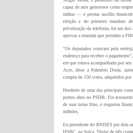
capaz de atos generosos como empreg
militar — e prestar auxílio financei
eleição e do primeiro mandato de
privatização da telefonia, foi um dos
aprovar a emenda que permitiu a FHC
“Os deputados votavam pela reelei
endereço para receber o pagamento”,
em que estava acompanhado por seu a
Acre, disse a Palmério Doria, auto
compra de 150 votos, adquiridos por
Herdeiro de uma das principais cons
postos altos no PSDB. Foi tesourei
de usar notas frias, o esquema fina
milhões.
Ex-presidente do BNDES por dois ano
HSBC, na Suíça. Titular de três cont