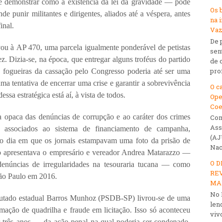
de demonstrar como a existência da lei da gravidade — pode
Os 
de punir militantes e dirigentes, aliados até a véspera, antes
na 
inal.
Va
De 
ou à AP 470, uma parcela igualmente ponderável de petistas
sen
z. Dizia-se, na época, que entregar alguns troféus do partido
de 
prof
fogueiras da cassação pelo Congresso poderia até ser uma
ma tentativa de encerrar uma crise e garantir a sobrevivência
O c
ssa estratégica está aí, à vista de todos.
Ope
Coe
za opaca das denúncias de corrupção e ao caráter dos crimes
Com
Ass
sociados ao sistema de financiamento de campanha,
(AJ
o dia em que os jornais estampavam uma foto da prisão de
Nac
o apresentava o empresário e vereador Andrea Matarazzo —
O D
enúncias de irregularidades na tesouraria tucana — como
REV
São Paulo em 2016.
MA
No 
putado estadual Barros Munhoz (PSDB-SP) livrou-se de uma
len
ação de quadrilha e fraude em licitação. Isso só aconteceu
viv
três anos — da ação penal na qual poderia ser condenado.